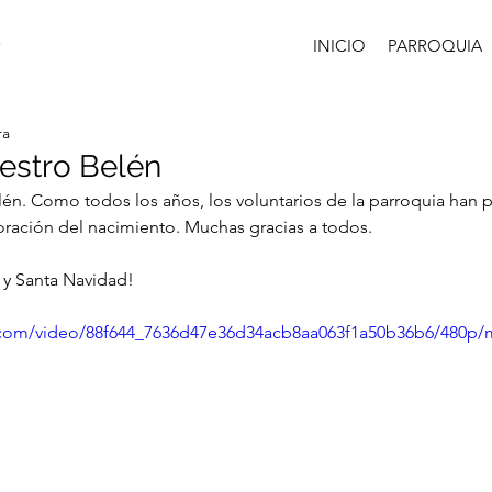
INICIO
PARROQUIA
ra
estro Belén
elén. Como todos los años, los voluntarios de la parroquia han p
oración del nacimiento. Muchas gracias a todos.
 y Santa Navidad!
ic.com/video/88f644_7636d47e36d34acb8aa063f1a50b36b6/480p/