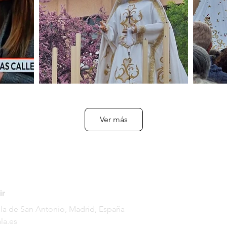
Ver más
ir
lilla de San Antonio, Madrid, España
la.es