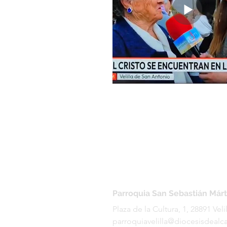
Parroquia San Sebastián Márt
Plaza de la Cultura, 1, 28891 Ve
parroquiavelilla@diocesisdealca