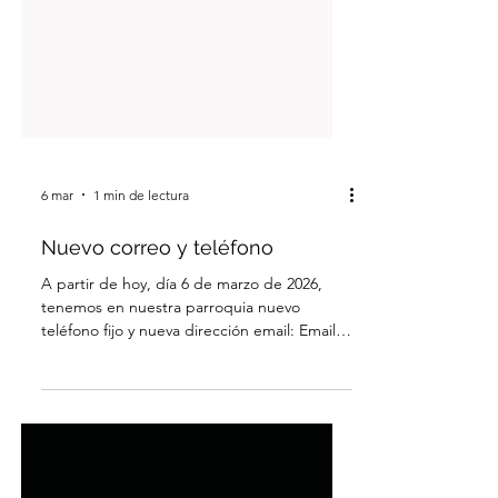
6 mar
1 min de lectura
Nuevo correo y teléfono
A partir de hoy, día 6 de marzo de 2026,
tenemos en nuestra parroquia nuevo
teléfono fijo y nueva dirección email: Email:
parroquiavelilla@diocesisdealcala.es
Teléfono: 912 420 347